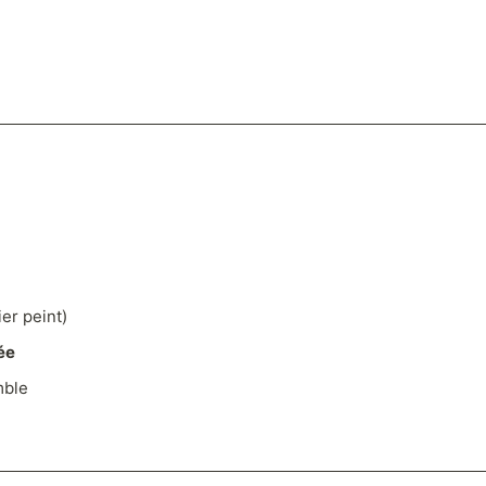
er peint)
ée
mble