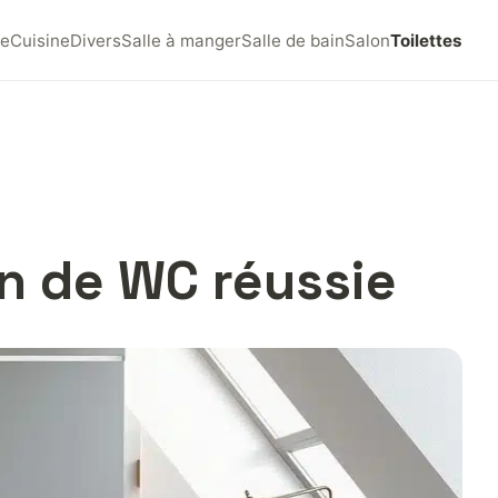
e
Cuisine
Divers
Salle à manger
Salle de bain
Salon
Toilettes
on de WC réussie