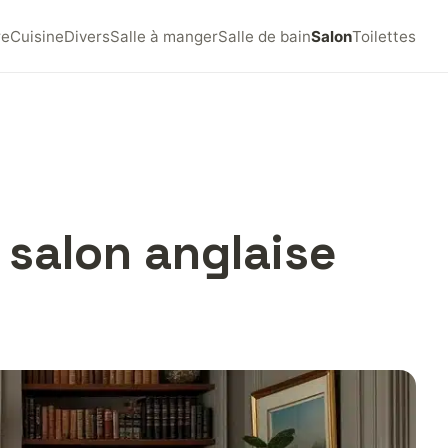
re
Cuisine
Divers
Salle à manger
Salle de bain
Salon
Toilettes
salon anglaise